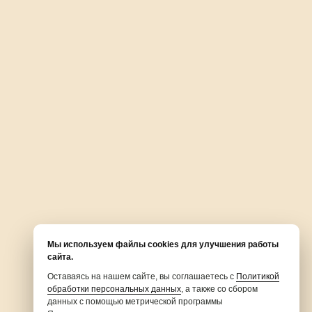
Сделано в:
Pushkin
Имеются противопоказания. Необходима консультация
специалиста.
Мы используем файлы cookies для улучшения работы
сайта.
Оставаясь на нашем сайте, вы соглашаетесь с
Политикой
обработки персональных данных
, а также со сбором
данных с помощью метрической программы