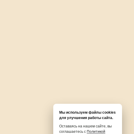
Принимаем к оплате:
Сделано в:
Pushkin
Геронтология
Процедурный кабинет
Геронтолог
Капельница
телек
Выезд врача-геронтолога на
Внутривенные инъекции
дом
Внутримышечные инъекции
ртезов
Лечение стоп у пожилых
Мы используем файлы cookies
инъекции
людей
для улучшения работы сайта.
Профилактика заболеваний
и
у пожилых людей
Оставаясь на нашем сайте, вы
Изготовление стелек и
соглашаетесь с
Политикой